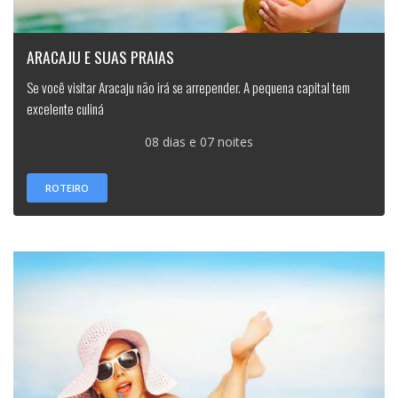
ARACAJU E SUAS PRAIAS
Se você visitar Aracaju não irá se arrepender. A pequena capital tem
excelente culiná
08 dias e 07 noites
ROTEIRO