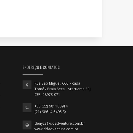
ENDEREÇO E CONTATOS
Rua São Miguel, 666 - casa
Tomé / Praia Seca - Araruama / RJ
CEP: 28973-071
+55 (22) 981100914
(21) 98614-5495
denyze@ddadventure.com.br
www.ddadventure.com.br