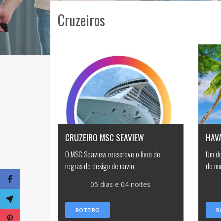
Cruzeiros
CRUZEIRO MSC SEAVIEW
HAV
O MSC Seaview reescreve o livro de
Um do
regras de design de navio.
do mu
05 dias e 04 noites
ROTEIRO
R