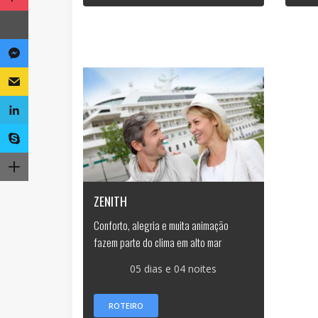
ZENITH
Conforto, alegria e muita animação
fazem parte do clima em alto mar
05 dias e 04 noites
ROTEIRO