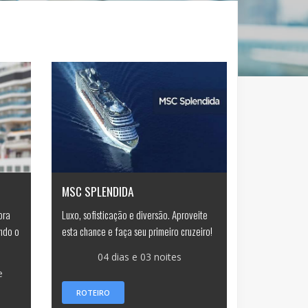
MSC SPLENDIDA
bra
Luxo, sofisticação e diversão. Aproveite
ndo o
esta chance e faça seu primeiro cruzeiro!
04 dias e 03 noites
e
ROTEIRO