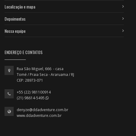
Localização e mapa
Depoimentos
Nossa equipe
ENDEREÇO E CONTATOS
Rua São Miguel, 666 - casa
Tomé / Praia Seca - Araruama / RJ
CEP: 28973-071
+55 (22) 981100914
(21) 98614-5495
denyze@ddadventure.com.br
www.ddadventure.com.br