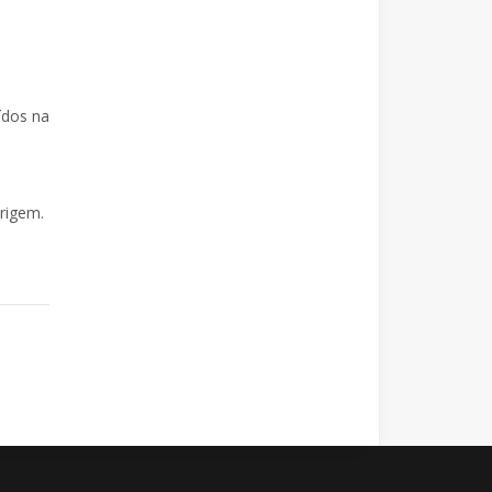
ídos na
rigem.