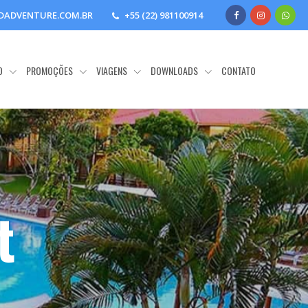
DADVENTURE.COM.BR
+55 (22) 981100914
O
PROMOÇÕES
VIAGENS
DOWNLOADS
CONTATO
t