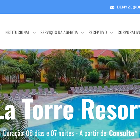
DENYZE@D
E
INSTITUCIONAL
SERVIÇOS DA AGÊNCIA
RECEPTIVO
CORPORATIV
La Torre Resor
Duração: 08 dias e 07 noites - A partir de:
Consulte
*