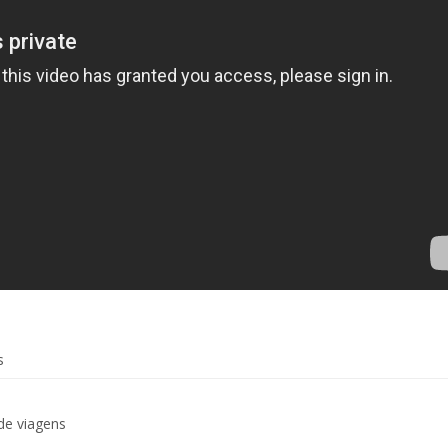
s
de viagens