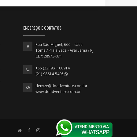
ENDEREÇO E CONTATOS
Rua São Miguel, 666 - casa
Tomé / Praia Seca - Araruama / RJ
CEP: 28973-071
+55 (22) 981100914
(21) 98614-5495
denyze@ddadventure.com.br
www.ddadventure.com.br